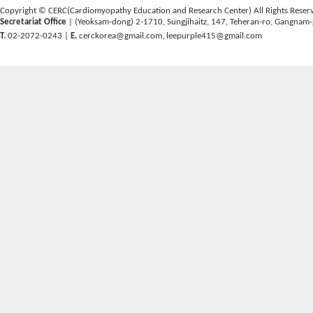
Copyright © CERC(Cardiomyopathy Education and Research Center) All Rights Reser
Secretariat Office
| (Yeoksam-dong) 2-1710, Sungjihaitz, 147, Teheran-ro, Gangnam-
T.
02-2072-0243 |
E.
cerckorea@gmail.com
,
leepurple415@gmail.com