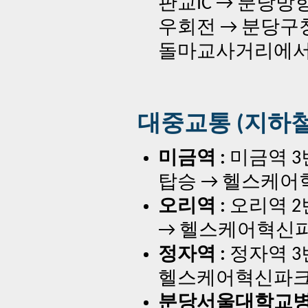
판교IC → 분당방
우회전 → 분당구
돌마교사거리에서
대중교통 (지하철
미금역 :
미금역 3번출
탑승 → 헬스케어
오리역 :
오리역 2번출
→ 헬스케어혁신파
정자역 :
정자역 3번
헬스케어혁신파크,
분당서울대학교병원